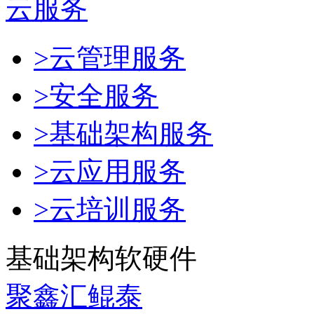
云服务
>云管理服务
>安全服务
>基础架构服务
>云应用服务
>云培训服务
基础架构软硬件
聚鑫汇鲲泰