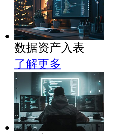
数据资产入表
了解更多