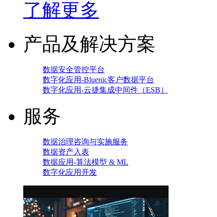
了解更多
产品及解决方案
数据安全管控平台
数字化应用-Bluenic客户数据平台
数字化应用-云捷集成中间件（ESB）
服务
数据治理咨询与实施服务
数据资产入表
数据应用-算法模型 & ML
数字化应用开发