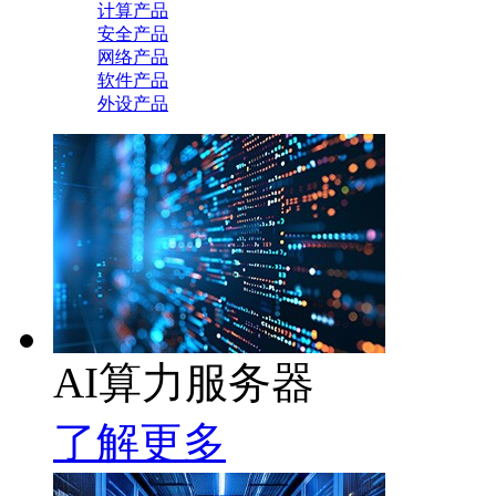
计算产品
安全产品
网络产品
软件产品
外设产品
AI算力服务器
了解更多