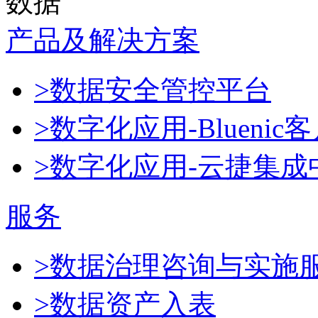
数据
产品及解决方案
>数据安全管控平台
>数字化应用-Blueni
>数字化应用-云捷集成
服务
>数据治理咨询与实施
>数据资产入表