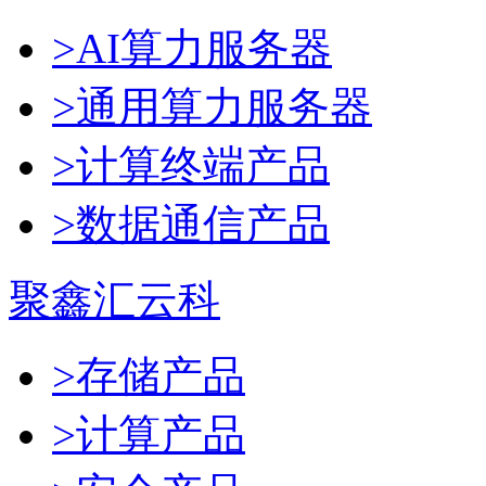
>AI算力服务器
>通用算力服务器
>计算终端产品
>数据通信产品
聚鑫汇云科
>存储产品
>计算产品