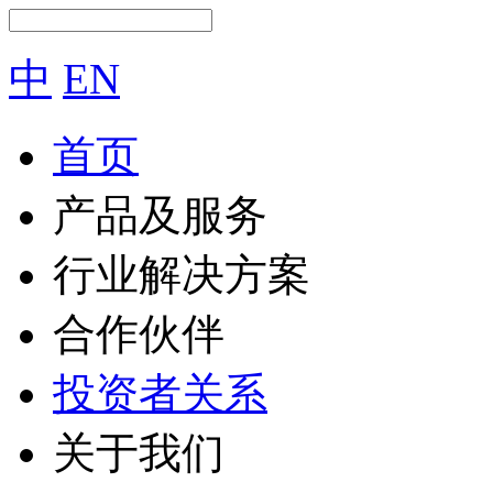
中
EN
首页
产品及服务
行业解决方案
合作伙伴
投资者关系
关于我们