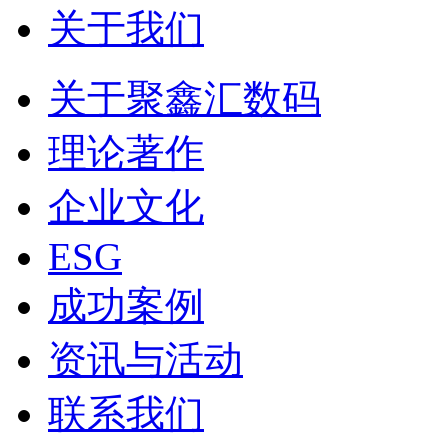
关于我们
关于聚鑫汇数码
理论著作
企业文化
ESG
成功案例
资讯与活动
联系我们