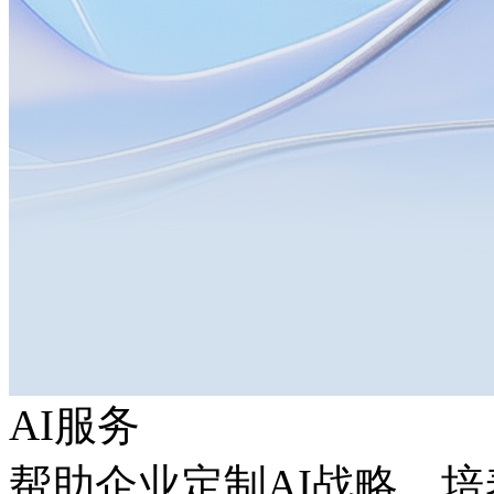
AI服务
帮助企业定制AI战略，培养