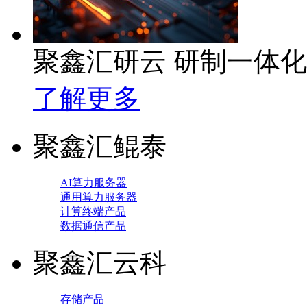
聚鑫汇研云 研制一体
了解更多
聚鑫汇鲲泰
AI算力服务器
通用算力服务器
计算终端产品
数据通信产品
聚鑫汇云科
存储产品